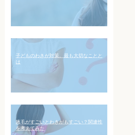
子どものわきが対策。最も大切なことと
は
腋毛がすごいとわきがもすごい？関連性
を考えてみた