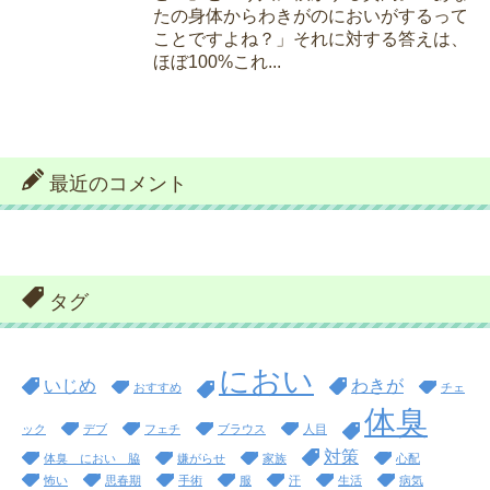
たの身体からわきがのにおいがするって
ことですよね？」それに対する答えは、
ほぼ100%これ...
最近のコメント
タグ
におい
いじめ
わきが
おすすめ
チェ
体臭
ック
デブ
フェチ
ブラウス
人目
対策
体臭 におい 脇
嫌がらせ
家族
心配
怖い
思春期
手術
服
汗
生活
病気