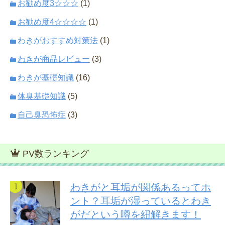
お勧め度3☆☆☆
(1)
お勧め度4☆☆☆☆
(1)
わきがおすすめ対策法
(1)
わきが商品レビュー
(3)
わきが基礎知識
(16)
体臭基礎知識
(5)
自己臭恐怖症
(3)
PV数ランキング
わきがと耳垢が関係あるってホ
ント？耳垢が湿っているとわき
がだという噂を紐解きます！