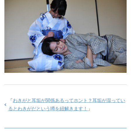
「
わきがと耳垢が関係あるってホント？耳垢が湿ってい
るとわきがだという噂を紐解きます！
」