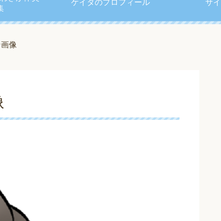
ケイタのプロフィール
サイ
集
ン画像
像