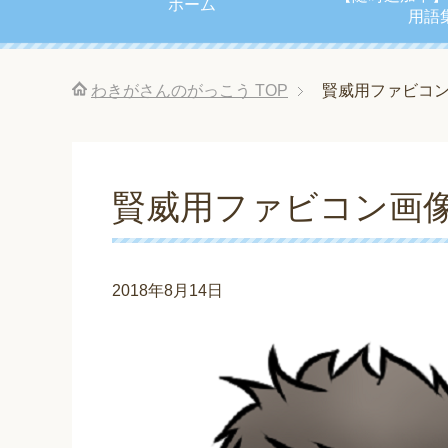
ホーム
用語
わきがさんのがっこう
TOP
賢威用ファビコ
賢威用ファビコン画
2018年8月14日