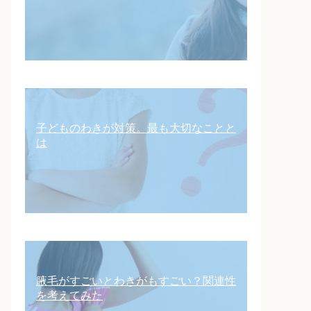
子どものわきが対策。最も大切なことと
は
腋毛がすごいとわきがもすごい？関連性
を考えてみた