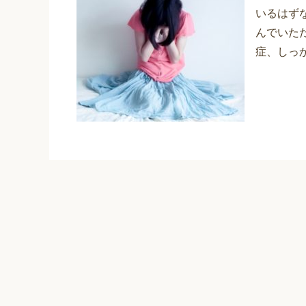
いるはず
んでいた
症、しっ