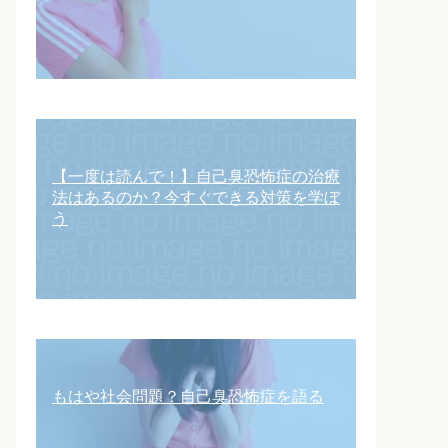
【一度は読んで！】自己臭恐怖症の治療
法はあるのか？今すぐできる対策を学ぼ
う
もはや社会問題？自己臭恐怖症を語る