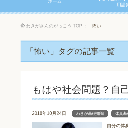
ホーム
用語
わきがさんのがっこう
TOP
怖い
「怖い」タグの記事一覧
もはや社会問題？自
2018年10月24日
わきが基礎知識
体臭基
自分の体