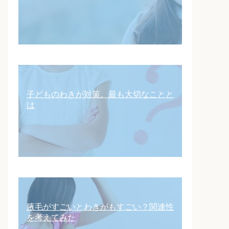
子どものわきが対策。最も大切なことと
は
腋毛がすごいとわきがもすごい？関連性
を考えてみた