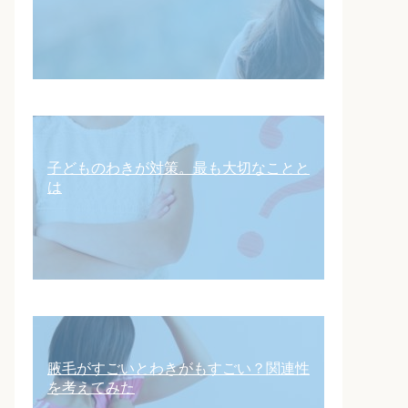
子どものわきが対策。最も大切なことと
は
腋毛がすごいとわきがもすごい？関連性
を考えてみた