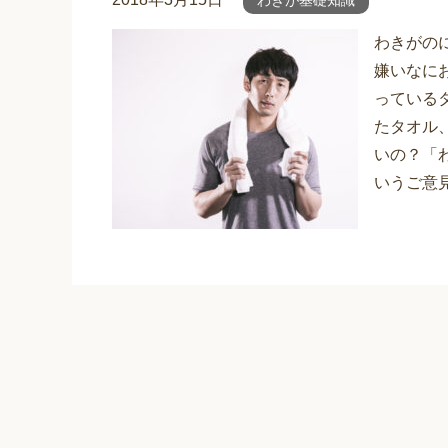
わきが基礎知識
わきがの
嫌いなに
っている
たタオル
いの？「
いうご意