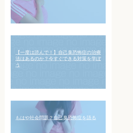
【一度は読んで！】自己臭恐怖症の治療
法はあるのか？今すぐできる対策を学ぼ
う
もはや社会問題？自己臭恐怖症を語る