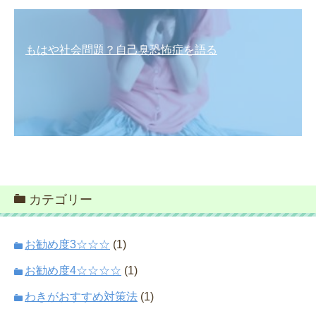
もはや社会問題？自己臭恐怖症を語る
カテゴリー
お勧め度3☆☆☆
(1)
お勧め度4☆☆☆☆
(1)
わきがおすすめ対策法
(1)