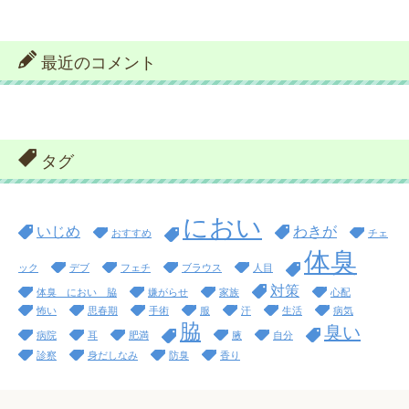
最近のコメント
タグ
におい
いじめ
わきが
おすすめ
チェ
体臭
ック
デブ
フェチ
ブラウス
人目
対策
体臭 におい 脇
嫌がらせ
家族
心配
怖い
思春期
手術
服
汗
生活
病気
脇
臭い
病院
耳
肥満
腋
自分
診察
身だしなみ
防臭
香り