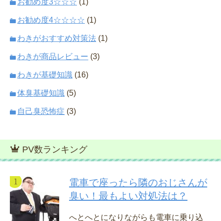
お勧め度3☆☆☆
(1)
お勧め度4☆☆☆☆
(1)
わきがおすすめ対策法
(1)
わきが商品レビュー
(3)
わきが基礎知識
(16)
体臭基礎知識
(5)
自己臭恐怖症
(3)
PV数ランキング
電車で座ったら隣のおじさんが
臭い！最もよい対処法は？
へとへとになりながらも電車に乗り込