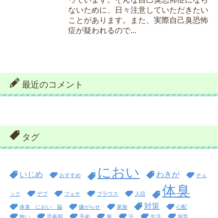
ないために、日々注意していただきたい
ことがあります。また、実際自己臭恐怖
症が疑われるので...
最近のコメント
タグ
におい
いじめ
わきが
おすすめ
チェ
体臭
ック
デブ
フェチ
ブラウス
人目
対策
体臭 におい 脇
嫌がらせ
家族
心配
怖い
思春期
手術
服
汗
生活
病気